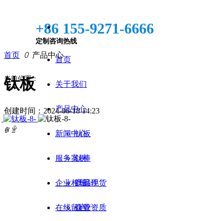
+86 155-9271-6666
定制咨询热线
首页
ꄲ
产品中心
首页
当前位置：
钛板
关于我们
产品中心
创建时间：
2024-06-18
14:23
ꁆ
ꁇ
新闻中心
钛板
服务案例
钛棒
企业相册
钛锻件
产品现货
在线留言
钛管
企业资质