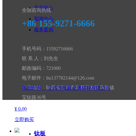
产品中心
全国咨询热线
钛锻件
新闻中心
+86 155-9271-6666
钛管
服务案例
手机号码：15592716666
联 系 人：刘先生
邮政编码：721000
电子邮件：liu137782144@126.com
公司地址：陕西省宝鸡市高新开发区马营镇
版权所有：
宝鸡市顺鑫金属材料有限公司
钛板
宝钛路36号
¥ 0.00
微信扫码 关注我们
立即购买
钛板