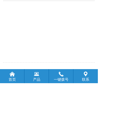
前一个：
钛棒
낀
뀵
끅
끇
ꄴ
首页
产品
一键拨号
联系
后一个：
无
ꄲ
版权所有：
宝鸡市顺鑫金属材料有限公司