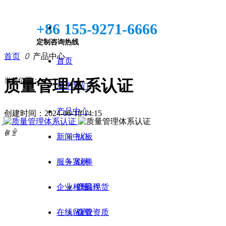
+86 155-9271-6666
定制咨询热线
首页
ꄲ
产品中心
首页
当前位置：
质量管理体系认证
关于我们
产品中心
创建时间：
2024-06-18
14:15
ꁆ
ꁇ
新闻中心
钛板
服务案例
钛棒
企业相册
钛锻件
产品现货
在线留言
钛管
企业资质