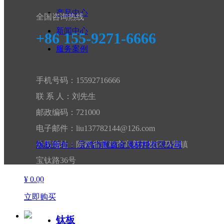
产品中心
全国咨询热线
钛锻件
新闻中心
+86 155-9271-6666
钛管
服务案例
手机号码：15592716666
联 系 人：刘先生
邮政编码：721000
电子邮件：liu137782144@126.com
公司地址：陕西省宝鸡市高新开发区马营镇
版权所有：
宝鸡市顺鑫金属材料有限公司
钛板
宝钛路36号
¥ 0.00
微信扫码 关注我们
立即购买
钛板