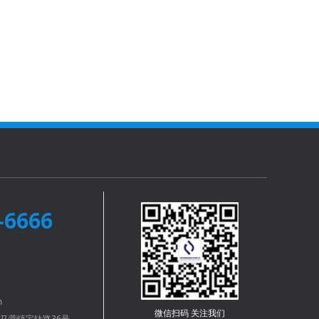
-6666
m
微信扫码 关注我们
马营镇宝钛路36号