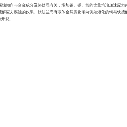
腐蚀倾向与合金成分及热处理有关，增加铝、锡、氧的含量均冶加速应力
缓解应力腐蚀的效果。钛法兰尚有液体金属脆化倾向例如熔化的镉与钛接触
蚀开裂。