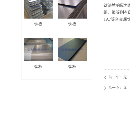
钛法兰的应力
组、银等则有
TA7等合金腐
钛板
钛板
钛板
钛板
前一个：
无
ꄴ
后一个：
无
ꄲ