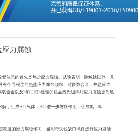
盐应力腐蚀
较受注意的首先是热盐应力腐蚀。试验表明，除纯钛以外，几
下，均具有个同程度的热盐应力腐蚀倾向。对多数合金，热盐应力
铝高氧合金以及b加工或b处理的粗晶魏氏组织对应力腐蚀更为敏
，生成HCl气体，HCl进一步与钛作用，生成氢，即
一定程度的应力腐蚀倾向，当用带尖锐缺口试件进行应力腐浊