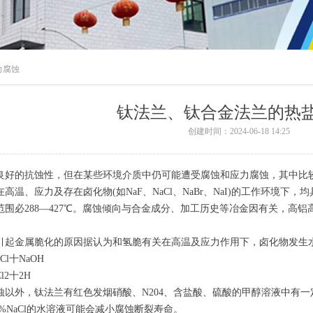
力腐蚀
钛法兰、钛合金法兰的热
创建时间：
2024-06-18
14:25
良好的抗蚀性，但在某些环境介质中仍可能遭受腐蚀和应力腐蚀，其中比
高温、应力及存在卤化物(如NaF、NaCl、NaBr、NaI)的工作环境
范围必288—427℃。腐蚀倾向与合金成分、加工历史等冶金因有关，高
引起金属脆化的原因据认为和氢脆有关在高温及应力作用下，卤化物发生水解
Cl十NaOH
Cl2十2H
蚀以外，钛法兰有红色发烟硝酸、N204、含盐酸、硫酸的甲醇溶液中有
5%NaCl的水溶液可能会减小腐蚀断裂寿命。