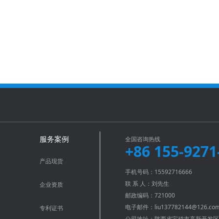
全国咨询热线
服务案例
+86 155-9271
产品现货
手机号码：15592716666
联 系 人：刘先生
企业资质
邮政编码：721000
电子邮件：liu137782144@126.co
专利证书
公司地址：陕西省宝鸡市高新开发区