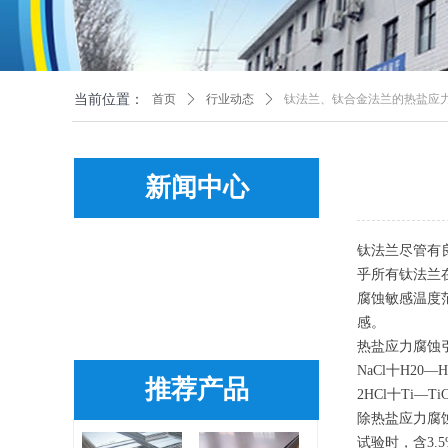
当前位置：
首页
ꄲ
行业动态
ꄲ
钛法兰、钛合金法兰的热盐应
新闻中心
钛法兰尽管有
乎所有钛法兰在
腐蚀敏感温度
感。
热盐应力腐蚀
NaCl十H20—H
推荐产品
2HCl十Ti—Ti
除热盐应力腐
试验时，含3.