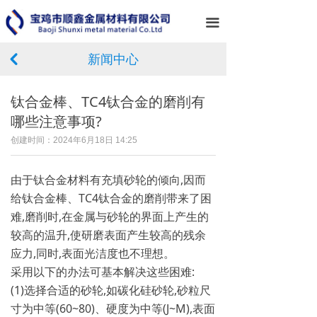
首页
끀
关于我们
新闻中心
낒
产品中心
钛合金棒、TC4钛合金的磨削有
新闻中心
哪些注意事项?
服务案例
创建时间：
2024年6月18日
14:25
企业相册
由于钛合金材料有充填砂轮的倾向,因而
给钛合金棒、TC4钛合金的磨削带来了困
在线留言
难,磨削时,在金属与砂轮的界面上产生的
联系我们
较高的温升,使研磨表面产生较高的残余
应力,同时,表面光洁度也不理想。
采用以下的办法可基本解决这些困难:
(1)选择合适的砂轮,如碳化硅砂轮,砂粒尺
寸为中等(60~80)、硬度为中等(J~M),表面