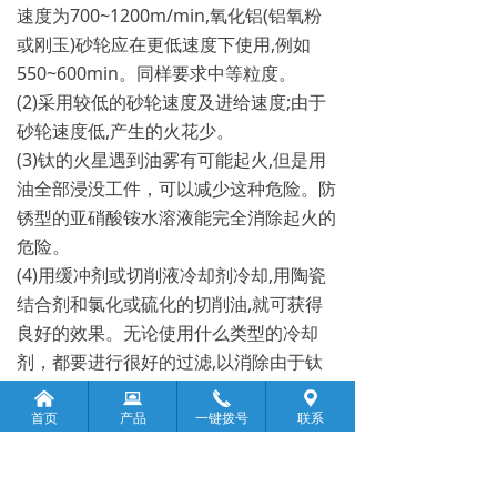
速度为700~1200m/min,氧化铝(铝氧粉
或刚玉)砂轮应在更低速度下使用,例如
550~600min。同样要求中等粒度。
(2)采用较低的砂轮速度及进给速度;由于
砂轮速度低,产生的火花少。
(3)钛的火星遇到油雾有可能起火,但是用
油全部浸没工件，可以减少这种危险。防
锈型的亚硝酸铵水溶液能完全消除起火的
危险。
(4)用缓冲剂或切削液冷却剂冷却,用陶瓷
结合剂和氯化或硫化的切削油,就可获得
良好的效果。无论使用什么类型的冷却
剂，都要进行很好的过滤,以消除由于钛
粒再循环造成的“鱼尾”状污斑。
낀
뀵
끅
끇
首页
产品
一键拨号
联系
前一个：
无
ꄴ
后一个：
无
ꄲ