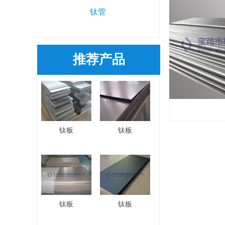
钛管
推荐产品
钛板
钛板
钛板
钛板